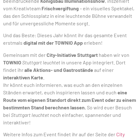
beeindruckende
Königsbau Illuminationsshow
, inszeniert
vom Kreativteam
Frischvergiftung
– ein visuelles Spektakel,
das den Schlossplatz in eine leuchtende Bühne verwandelt
und für unvergessliche Momente sorgt.
Und das Beste: Dieses Jahr könnt ihr das gesamte Event
erstmals
digital mit der TOWNIO App
erleben!
Gemeinsam mit der
City-Initiative Stuttgart
haben wir von
TOWNIO
Stuttgart leuchtet
in unsere App integriert. Dort
findet ihr
alle Aktions- und Gastrostände
auf einer
interaktiven Karte
.
Ihr könnt euch informieren, was euch an den einzelnen
Ständen erwartet, euch inspirieren lassen und euch
eine
Route vom eigenen Standort direkt zum Event oder zu einem
bestimmten Stand berechnen lassen.
So wird euer Besuch
bei
Stuttgart leuchtet
noch einfacher, spannender und
interaktiver!
Weitere Infos zum Event findet ihr auf der Seite der
City